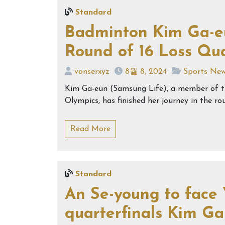
Standard
Badminton Kim Ga-eu
Round of 16 Loss Qua
vonserxyz
8월 8, 2024
Sports Ne
Kim Ga-eun (Samsung Life), a member of t
Olympics, has finished her journey in the r
Read More
Standard
An Se-young to face
quarterfinals Kim Ga-