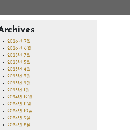
Archives
2026년 7월
2026년 6월
2025년 7월
2025년 5월
2025년 4월
2025년 3월
2025년 2월
2025년 1월
2024년 12월
2024년 11월
2024년 10월
2024년 9월
2024년 8월