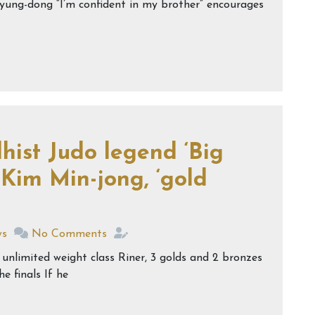
yung-dong “I’m confident in my brother” encourages
ist Judo legend ‘Big
 Kim Min-jong, ‘gold
ws
No Comments
e unlimited weight class Riner, 3 golds and 2 bronzes
he finals If he