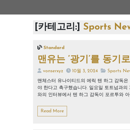
[카테고리:]
Sports Ne
Standard
맨유는 ‘광기’를 동기로
vonserxyz
10월 3, 2024
Sports Ne
맨체스터 유나이티드의 에릭 텐 하그 감독은 
야 한다고 촉구했습니다. 일요일 토트넘과의 3
와의 인터뷰에서 텐 하그 감독이 포르투와 
Read More