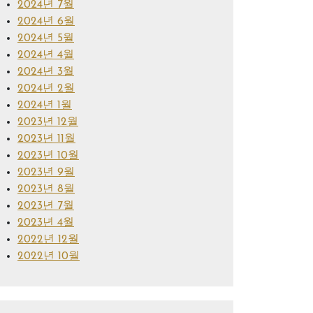
2024년 7월
2024년 6월
2024년 5월
2024년 4월
2024년 3월
2024년 2월
2024년 1월
2023년 12월
2023년 11월
2023년 10월
2023년 9월
2023년 8월
2023년 7월
2023년 4월
2022년 12월
2022년 10월