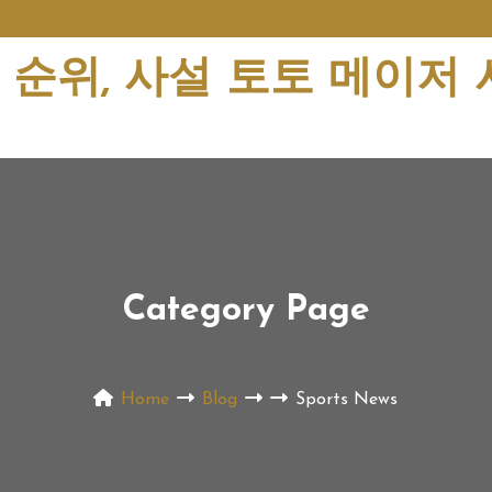
순위, 사설 토토 메이저
Category Page
Home
Blog
Sports News