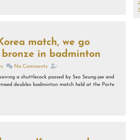
-Korea match, we go
d bronze in badminton
ws
No Comments
ceiving a shuttlecock passed by Seo Seung-jae and
e mixed doubles badminton match held at the Porte