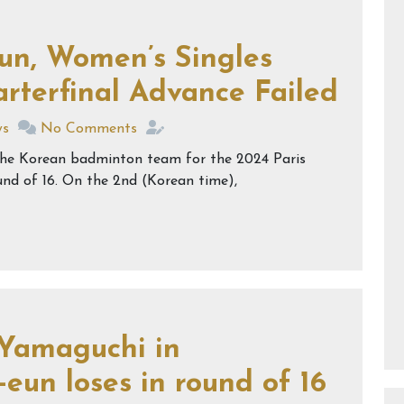
n, Women’s Singles
rterfinal Advance Failed
ws
No Comments
he Korean badminton team for the 2024 Paris
ound of 16. On the 2nd (Korean time),
 Yamaguchi in
eun loses in round of 16