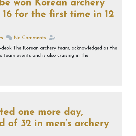
 be won Korean archery
6 for the first time in 12
ws
No Comments
-deok The Korean archery team, acknowledged as the
 team events and is also cruising in the
ited one more day,
d of 32 in men’s archery