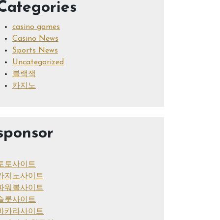
Categories
casino games
Casino News
Sports News
Uncategorized
블랙잭
카지노
sponsor
토토사이트
카지노사이트
파워볼사이트
슬롯사이트
바카라사이트