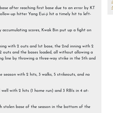
base after reaching first base due to an error by KT
ow-up hitter Yang Eui-ji hit a timely hit to left-
y accumulating scores, Kwak Bin put up a fight on
ning with 2 outs and 1st base, the 2nd inning with 2
2 outs and the bases loaded, all without allowing a
g line by throwing a three-way strike in the 5th and
e season with 2 hits, 3 walks, 5 strikeouts, and no
 well with 2 hits (1 home run) and 3 RBIs in 4 at-
h stolen base of the season in the bottom of the