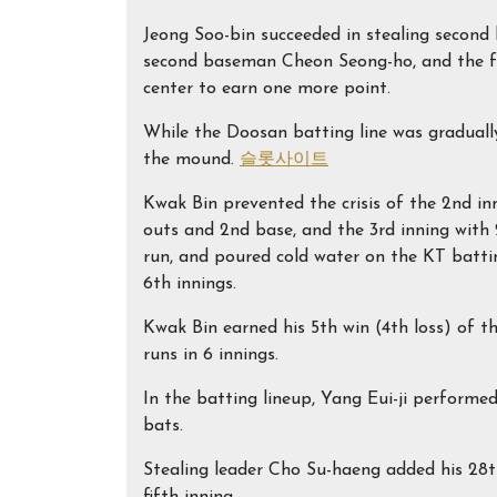
Jeong Soo-bin succeeded in stealing second 
second baseman Cheon Seong-ho, and the foll
center to earn one more point.
While the Doosan batting line was graduall
the mound.
슬롯사이트
Kwak Bin prevented the crisis of the 2nd in
outs and 2nd base, and the 3rd inning with 
run, and poured cold water on the KT battin
6th innings.
Kwak Bin earned his 5th win (4th loss) of th
runs in 6 innings.
In the batting lineup, Yang Eui-ji performed
bats.
Stealing leader Cho Su-haeng added his 28t