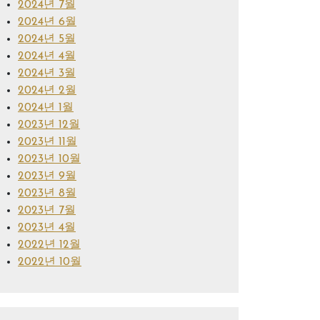
2024년 7월
2024년 6월
2024년 5월
2024년 4월
2024년 3월
2024년 2월
2024년 1월
2023년 12월
2023년 11월
2023년 10월
2023년 9월
2023년 8월
2023년 7월
2023년 4월
2022년 12월
2022년 10월