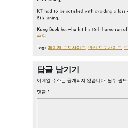
fifth inning
.
KT had to be satisfied with avoiding a loss
8th inning.
Kang Baek-ho, who hit his 16th home run of
순위
Tags
메이저 토토사이트
,
안전 토토사이트
,
답글 남기기
이메일 주소는 공개되지 않습니다.
필수 필
댓글
*