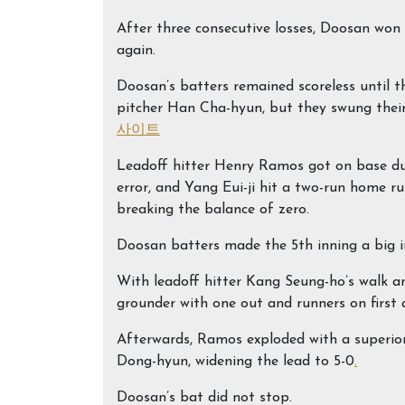
After three consecutive losses, Doosan won
again.
Doosan’s batters remained scoreless until t
pitcher Han Cha-hyun, but they swung thei
사이트
Leadoff hitter Henry Ramos got on base d
error, and Yang Eui-ji hit a two-run home r
breaking the balance of zero.
Doosan batters made the 5th inning a big i
With leadoff hitter Kang Seung-ho’s walk and
grounder with one out and runners on first
Afterwards, Ramos exploded with a superio
Dong-hyun, widening the lead to 5-0
.
Doosan’s bat did not stop.