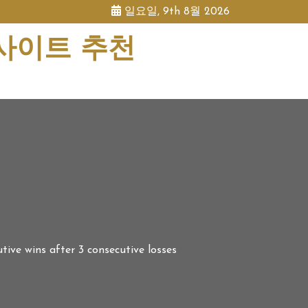
일요일, 9th 8월 2026
 사이트 추천
tive wins after 3 consecutive losses