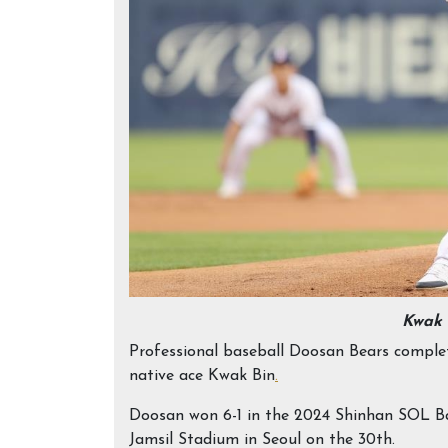
Kwak 
Professional baseball Doosan Bears complet
native ace Kwak Bin
.
Doosan won 6-1 in the 2024 Shinhan SOL 
Jamsil Stadium in Seoul on the 30th.