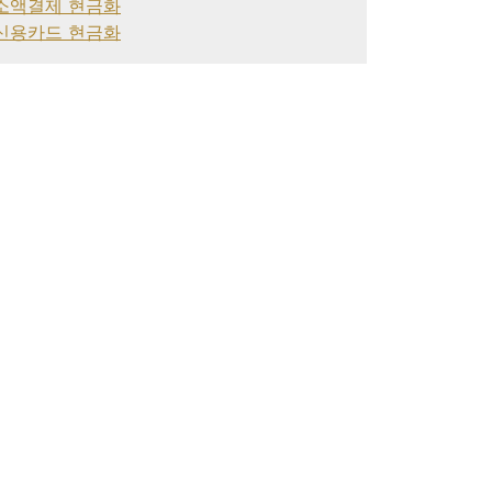
소액결제 현금화
신용카드 현금화