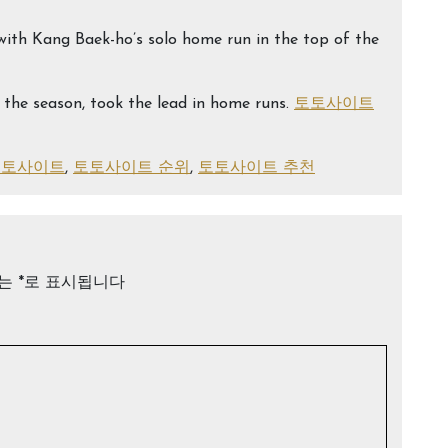
 with Kang Baek-ho’s solo home run in the top of the
 the season, took the lead in home runs.
토토사이트
토토사이트
,
토토사이트 순위
,
토토사이트 추천
드는
*
로 표시됩니다