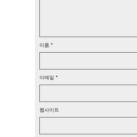
이름
*
이메일
*
웹사이트