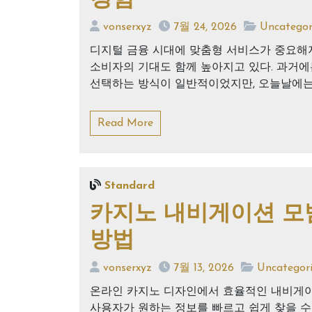
경험
vonserxyz
7월 24, 2026
Uncategor
디지털 금융 시대에 맞춤형 서비스가 중요해
소비자의 기대도 함께 높아지고 있다. 과거
선택하는 방식이 일반적이었지만, 오늘날에
Read More
Standard
카지노 내비게이션 모
방법
vonserxyz
7월 13, 2026
Uncategor
온라인 카지노 디자인에서 효율적인 내비게이
사용자가 원하는 정보를 빠르고 쉽게 찾을 