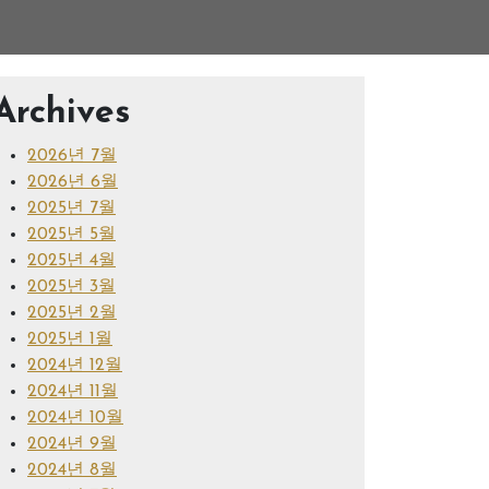
Archives
2026년 7월
2026년 6월
2025년 7월
2025년 5월
2025년 4월
2025년 3월
2025년 2월
2025년 1월
2024년 12월
2024년 11월
2024년 10월
2024년 9월
2024년 8월