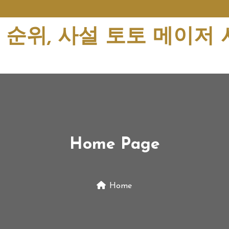
순위, 사설 토토 메이저
Home Page
Home