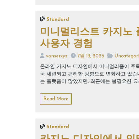
Standard
미니멀리스트 카지노 
사용자 경험
vonserxyz
7월 13, 2026
Uncategor
온라인 카지노 디자인에서 미니멀리즘이 주목
욱 세련되고 편리한 방향으로 변화하고 있습
는 플랫폼이 많았지만, 최근에는 불필요한 
Read More
Standard