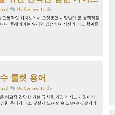
ized
No Comments
 전통적인 카지노에서 오랫동안 사랑받아 온 블랙잭을
니다. 플레이어는 딜러와 경쟁하며 자신의 카드 합계를
수 룰렛 용어
ized
No Comments
은 비교적 간단한 기본 규칙을 가진 카지노 게임이지
다양한 용어가 다소 낯설게 느껴질 수 있습니다. 숫자와