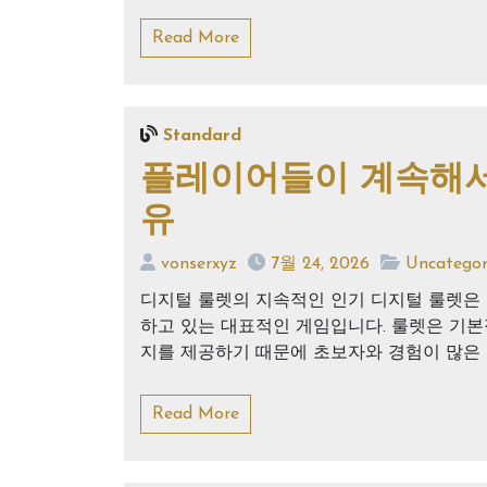
Read More
Standard
플레이어들이 계속해서
유
vonserxyz
7월 24, 2026
Uncategor
디지털 룰렛의 지속적인 인기 디지털 룰렛은
하고 있는 대표적인 게임입니다. 룰렛은 기
지를 제공하기 때문에 초보자와 경험이 많은
Read More