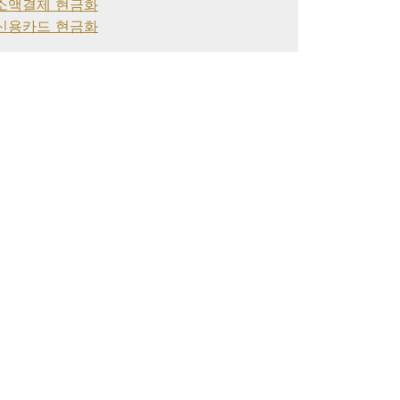
소액결제 현금화
신용카드 현금화