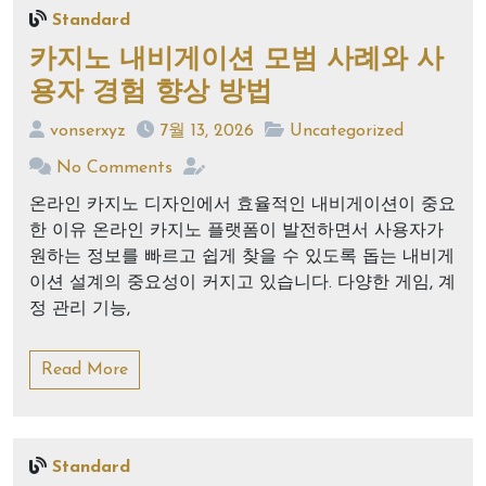
Standard
카지노 내비게이션 모범 사례와 사
용자 경험 향상 방법
vonserxyz
7월 13, 2026
Uncategorized
No Comments
온라인 카지노 디자인에서 효율적인 내비게이션이 중요
한 이유 온라인 카지노 플랫폼이 발전하면서 사용자가
원하는 정보를 빠르고 쉽게 찾을 수 있도록 돕는 내비게
이션 설계의 중요성이 커지고 있습니다. 다양한 게임, 계
정 관리 기능,
Read More
Standard