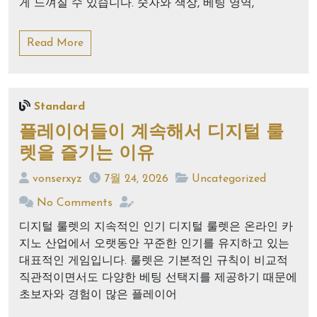
게 느껴질 수 있습니다. 숫자와 색상, 베팅 영역,
Read More
Standard
플레이어들이 계속해서 디지털 룰
렛을 즐기는 이유
vonserxyz
7월 24, 2026
Uncategorized
No Comments
디지털 룰렛의 지속적인 인기 디지털 룰렛은 온라인 카
지노 산업에서 오랫동안 꾸준한 인기를 유지하고 있는
대표적인 게임입니다. 룰렛은 기본적인 규칙이 비교적
직관적이면서도 다양한 베팅 선택지를 제공하기 때문에
초보자와 경험이 많은 플레이어