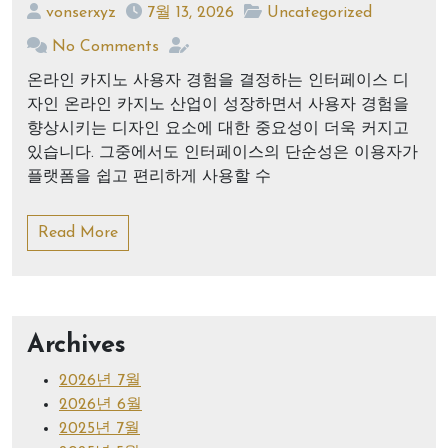
vonserxyz
7월 13, 2026
Uncategorized
No Comments
온라인 카지노 사용자 경험을 결정하는 인터페이스 디
자인 온라인 카지노 산업이 성장하면서 사용자 경험을
향상시키는 디자인 요소에 대한 중요성이 더욱 커지고
있습니다. 그중에서도 인터페이스의 단순성은 이용자가
플랫폼을 쉽고 편리하게 사용할 수
Read More
Archives
2026년 7월
2026년 6월
2025년 7월