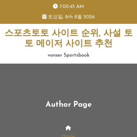
skip
7:00:46 AM
to
토요일, 8th 8월 2026
content
스포츠토토 사이트 순위, 사설 토
토 메이저 사이트 추천
vonser Sportsbook
Author Page
Home