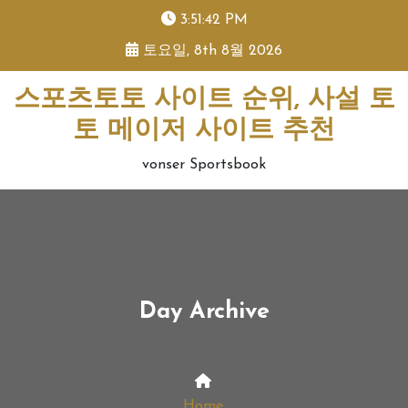
skip
3:51:42 PM
to
토요일, 8th 8월 2026
content
스포츠토토 사이트 순위, 사설 토
토 메이저 사이트 추천
vonser Sportsbook
Day Archive
Home