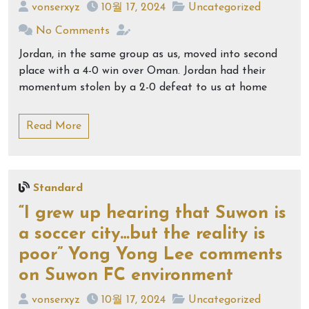
vonserxyz
10월 17, 2024
Uncategorized
No Comments
Jordan, in the same group as us, moved into second
place with a 4-0 win over Oman. Jordan had their
momentum stolen by a 2-0 defeat to us at home
Read More
Standard
“I grew up hearing that Suwon is
a soccer city…but the reality is
poor” Yong Yong Lee comments
on Suwon FC environment
vonserxyz
10월 17, 2024
Uncategorized