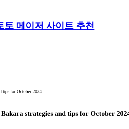
토토 메이저 사이트 추천
d tips for October 2024
Bakara strategies and tips for October 202