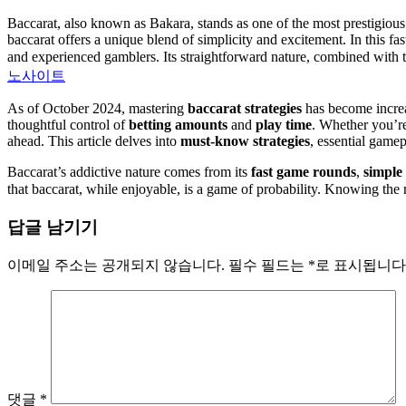
Baccarat, also known as Bakara, stands as one of the most prestigiou
baccarat offers a unique blend of simplicity and excitement. In this f
and experienced gamblers. Its straightforward nature, combined with 
노사이트
As of October 2024, mastering
baccarat strategies
has become increa
thoughtful control of
betting amounts
and
play time
. Whether you’re
ahead. This article delves into
must-know strategies
, essential game
Baccarat’s addictive nature comes from its
fast game rounds
,
simple 
that baccarat, while enjoyable, is a game of probability. Knowing the 
답글 남기기
이메일 주소는 공개되지 않습니다.
필수 필드는
*
로 표시됩니다
댓글
*