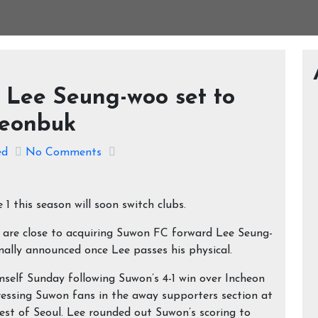
 Lee Seung-woo set to
Jeonbuk
ed
No Comments
1 this season will soon switch clubs.
are close to acquiring Suwon FC forward Lee Seung-
ormally announced once Lee passes his physical.
mself Sunday following Suwon’s 4-1 win over Incheon
ssing Suwon fans in the away supporters section at
est of Seoul. Lee rounded out Suwon’s scoring to