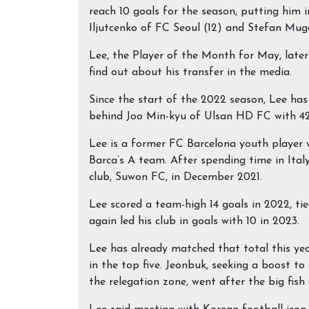
reach 10 goals for the season, putting him i
Iljutcenko of FC Seoul (12) and Stefan Mugo
Lee, the Player of the Month for May, later
find out about his transfer in the media.
Since the start of the 2022 season, Lee has
behind Joo Min-kyu of Ulsan HD FC with 42
Lee is a former FC Barcelona youth player
Barca’s A team. After spending time in Ita
club, Suwon FC, in December 2021.
Lee scored a team-high 14 goals in 2022, tie
again led his club in goals with 10 in 2023.
Lee has already matched that total this ye
in the top five. Jeonbuk, seeking a boost to
the relegation zone, went after the big fis