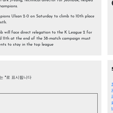
ark Ji-sung, technical director for Jeonbuk, helped
champions.
ions Ulsan 2-0 on Saturday to climb to 10th place
nth.
ub will face direct relegation to the K League 2 for
nd 11th at the end of the 38-match campaign must
nts to stay in the top league
드는
*
로 표시됩니다