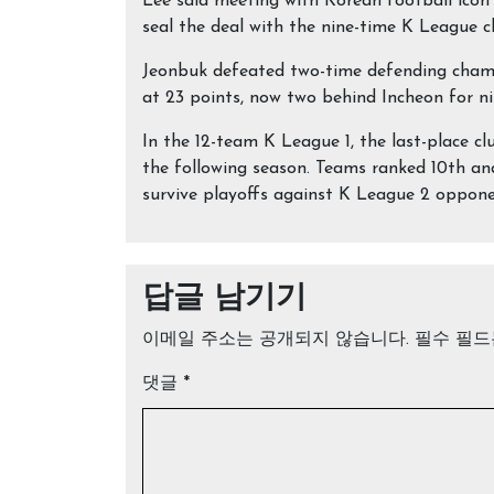
Lee said meeting with Korean football icon P
seal the deal with the nine-time K League 
Jeonbuk defeated two-time defending champ
at 23 points, now two behind Incheon for ni
In the 12-team K League 1, the last-place cl
the following season. Teams ranked 10th a
survive playoffs against K League 2 oppone
답글 남기기
이메일 주소는 공개되지 않습니다.
필수 필
댓글
*