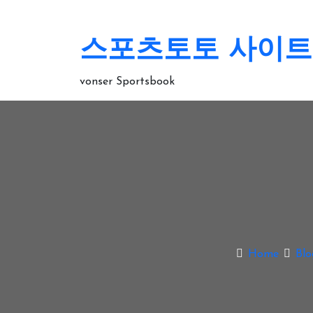
skip
to
content
스포츠토토 사이트 
vonser Sportsbook
Home
Blo