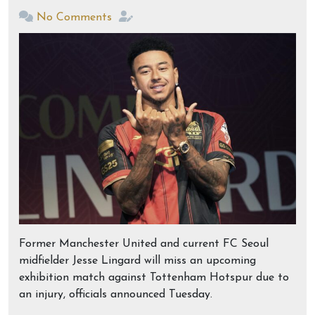
No Comments
Former Manchester United and current FC Seoul
midfielder Jesse Lingard will miss an upcoming
exhibition match against Tottenham Hotspur due to
an injury, officials announced Tuesday.