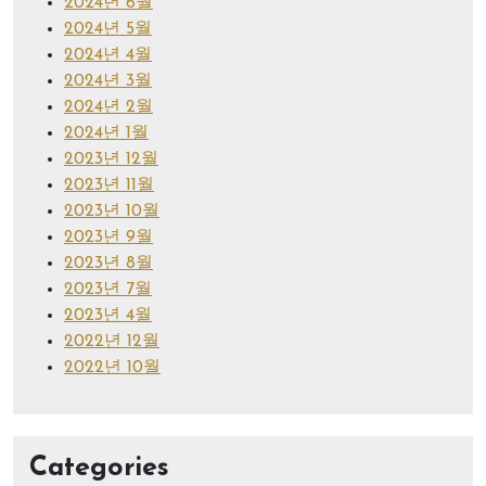
2024년 6월
2024년 5월
2024년 4월
2024년 3월
2024년 2월
2024년 1월
2023년 12월
2023년 11월
2023년 10월
2023년 9월
2023년 8월
2023년 7월
2023년 4월
2022년 12월
2022년 10월
Categories