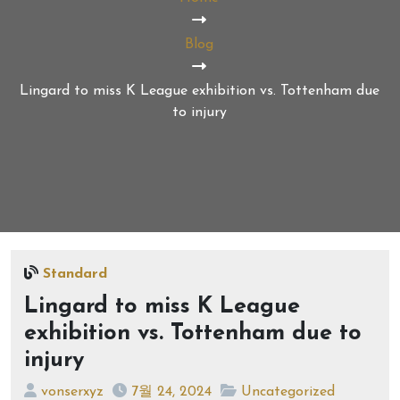
Blog
Lingard to miss K League exhibition vs. Tottenham due
to injury
Standard
Lingard to miss K League
exhibition vs. Tottenham due to
injury
vonserxyz
7월 24, 2024
Uncategorized