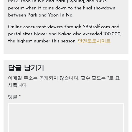
Park, Yoon In Na and Park Ji-young, and 3.405
percent when it came down to the final showdown
between Park and Yoon In Na.
Online concurrent viewers through SBSGolf.com and
portal sites Naver and Kakao also exceeded 100,000,
the highest number this season.
안전토토사이트
답글 남기기
이메일 주소는 공개되지 않습니다.
필수 필드는
*
로 표
시됩니다
댓글
*