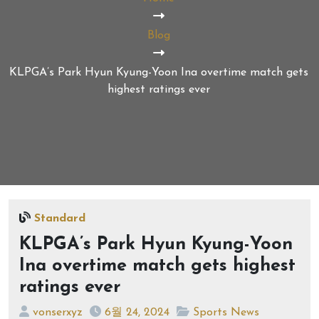
Blog
KLPGA’s Park Hyun Kyung-Yoon Ina overtime match gets
highest ratings ever
Standard
KLPGA’s Park Hyun Kyung-Yoon
Ina overtime match gets highest
ratings ever
vonserxyz
6월 24, 2024
Sports News