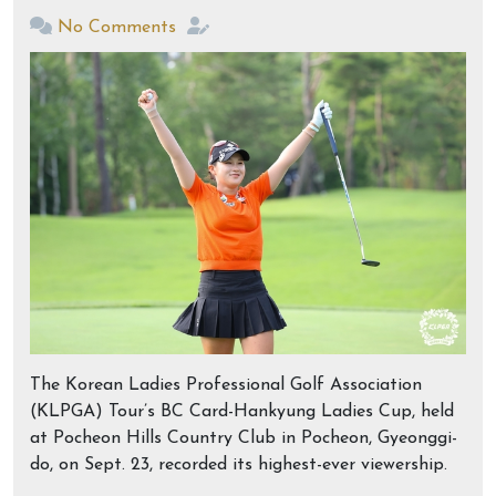
No Comments
The Korean Ladies Professional Golf Association
(KLPGA) Tour’s BC Card-Hankyung Ladies Cup, held
at Pocheon Hills Country Club in Pocheon, Gyeonggi-
do, on Sept. 23, recorded its highest-ever viewership.