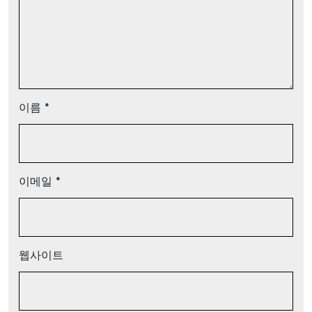
이름
*
이메일
*
웹사이트