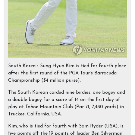
South Korea’s Sung Hyun Kim is tied for fourth place
after the first round of the PGA Tour’s Barracuda
Championship ($4 million purse).
The South Korean carded nine birdies, one bogey and
a double-bogey for a score of 14 on the first day of
play at Tahoe Mountain Club (Par 71, 7,480 yards) in
Truckee, California, USA.
Kim, who is tied for fourth with Sam Ryder (USA), is
five points off the 19 points of leader Ben Silverman