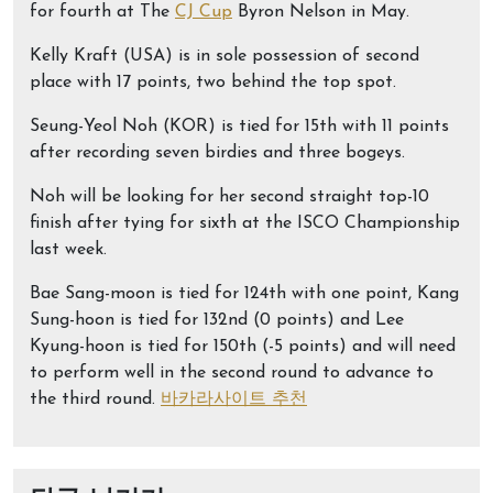
for fourth at The
CJ Cup
Byron Nelson in May.
Kelly Kraft (USA) is in sole possession of second
place with 17 points, two behind the top spot.
Seung-Yeol Noh (KOR) is tied for 15th with 11 points
after recording seven birdies and three bogeys.
Noh will be looking for her second straight top-10
finish after tying for sixth at the ISCO Championship
last week.
Bae Sang-moon is tied for 124th with one point, Kang
Sung-hoon is tied for 132nd (0 points) and Lee
Kyung-hoon is tied for 150th (-5 points) and will need
to perform well in the second round to advance to
the third round.
바카라사이트 추천