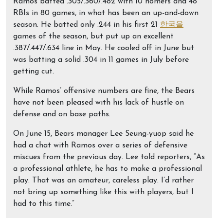
Ramos batted .305/.360/.482 with 10 homers and 48
RBIs in 80 games, in what has been an up-and-down
season. He batted only .244 in his first 21
한국을
games of the season, but put up an excellent
.387/.447/.634 line in May. He cooled off in June but
was batting a solid .304 in 11 games in July before
getting cut.
While Ramos’ offensive numbers are fine, the Bears
have not been pleased with his lack of hustle on
defense and on base paths.
On June 15, Bears manager Lee Seung-yuop said he
had a chat with Ramos over a series of defensive
miscues from the previous day. Lee told reporters, “As
a professional athlete, he has to make a professional
play. That was an amateur, careless play. I’d rather
not bring up something like this with players, but I
had to this time.”