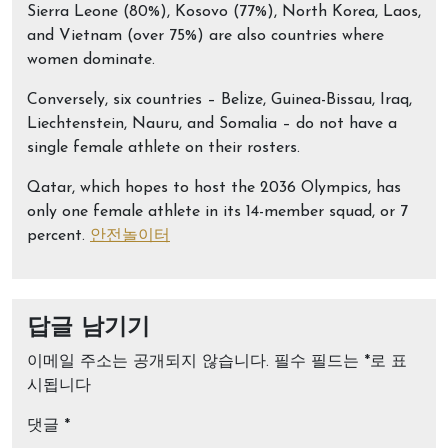
Sierra Leone (80%), Kosovo (77%), North Korea, Laos,
and Vietnam (over 75%) are also countries where
women dominate.
Conversely, six countries – Belize, Guinea-Bissau, Iraq,
Liechtenstein, Nauru, and Somalia – do not have a
single female athlete on their rosters.
Qatar, which hopes to host the 2036 Olympics, has
only one female athlete in its 14-member squad, or 7
percent.
안전놀이터
답글 남기기
이메일 주소는 공개되지 않습니다.
필수 필드는
*
로 표
시됩니다
댓글
*