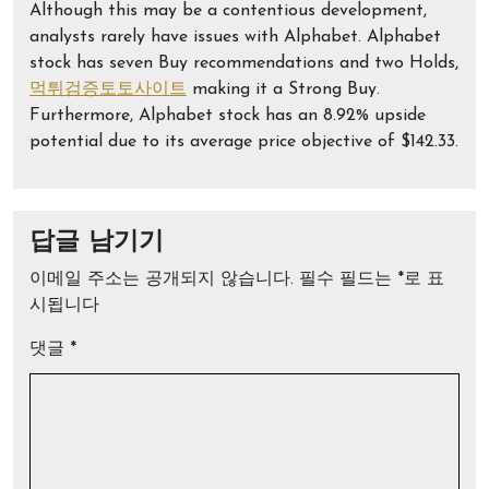
Although this may be a contentious development,
analysts rarely have issues with Alphabet. Alphabet
stock has seven Buy recommendations and two Holds,
먹튀검증토토사이트
making it a Strong Buy.
Furthermore, Alphabet stock has an 8.92% upside
potential due to its average price objective of $142.33.
답글 남기기
이메일 주소는 공개되지 않습니다.
필수 필드는
*
로 표
시됩니다
댓글
*