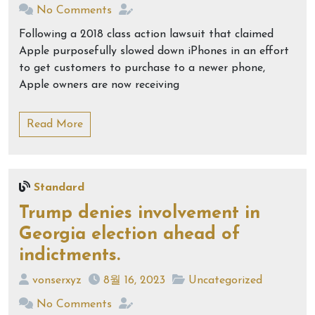
No Comments
Following a 2018 class action lawsuit that claimed
Apple purposefully slowed down iPhones in an effort
to get customers to purchase to a newer phone,
Apple owners are now receiving
Read More
Standard
Trump denies involvement in
Georgia election ahead of
indictments.
vonserxyz
8월 16, 2023
Uncategorized
No Comments