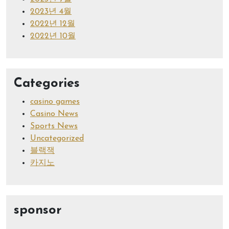
2023년 4월
2022년 12월
2022년 10월
Categories
casino games
Casino News
Sports News
Uncategorized
블랙잭
카지노
sponsor