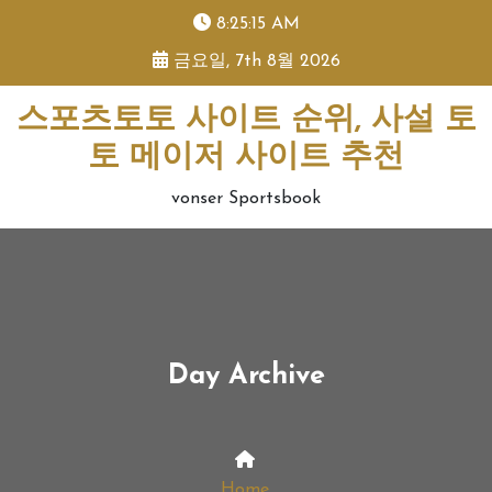
skip
8:25:15 AM
to
금요일, 7th 8월 2026
content
스포츠토토 사이트 순위, 사설 토
토 메이저 사이트 추천
vonser Sportsbook
Day Archive
Home