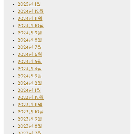
2025년 1월
2024년 12월
2024년 11월
2024년 10월
2024년 9월
2024년 8월
2024년 7월
2024년 6월
2024년 5월
2024년 4월
2024년 3월
2024년 2월
2024년 1월
2023년 12월
2023년 11월
2023년 10월
2023년 9월
2023년 8월
2023년 7월