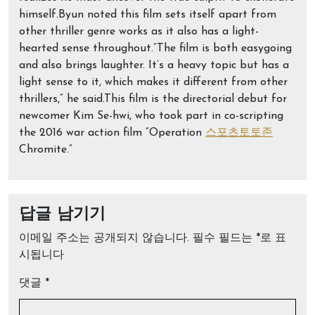
himself.Byun noted this film sets itself apart from
other thriller genre works as it also has a light-
hearted sense throughout.“The film is both easygoing
and also brings laughter. It’s a heavy topic but has a
light sense to it, which makes it different from other
thrillers,” he said.This film is the directorial debut for
newcomer Kim Se-hwi, who took part in co-scripting
the 2016 war action film “Operation
스포츠토토존
Chromite.”
답글 남기기
이메일 주소는 공개되지 않습니다.
필수 필드는
*
로 표
시됩니다
댓글
*