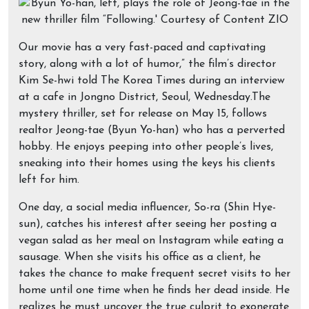
Our movie has a very fast-paced and captivating
story, along with a lot of humor,” the film’s director
Kim Se-hwi told The Korea Times during an interview
at a cafe in Jongno District, Seoul, Wednesday.The
mystery thriller, set for release on May 15, follows
realtor Jeong-tae (Byun Yo-han) who has a perverted
hobby. He enjoys peeping into other people’s lives,
sneaking into their homes using the keys his clients
left for him.
One day, a social media influencer, So-ra (Shin Hye-
sun), catches his interest after seeing her posting a
vegan salad as her meal on Instagram while eating a
sausage. When she visits his office as a client, he
takes the chance to make frequent secret visits to her
home until one time when he finds her dead inside. He
realizes he must uncover the true culprit to exonerate