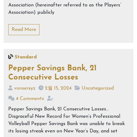
Association (hereinafter referred to as the Players’
Association) publicly
Read More
Standard
Pepper Savings Bank, 21
Consecutive Losses
vonserxyz
2월 15, 2024
Uncategorized
4 Comments
Pepper Savings Bank, 21 Consecutive Losses…
Disgraceful New Record for Women’s Professional
Volleyball Pepper Savings Bank was unable to break
its losing streak even on New Year’s Day, and set