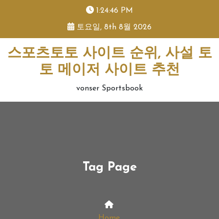
skip
1:24:47 PM
to
토요일, 8th 8월 2026
content
스포츠토토 사이트 순위, 사설 토
토 메이저 사이트 추천
vonser Sportsbook
Tag Page
Home