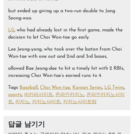
but ended up giving up a two-run double to Jang
Seong-woo.
LG
, who had already lost in the first game, made the
decision to let Choi Won-tae go early.
Lee Jeong-yong, who took over the baton from Choi
Won-tae with one out and 2nd and 3rd bases,
allowed Bae Jeong-dae to hit a timely hit with 2 RBIs,
increasing Choi Won-tae’s earned runs to 4.
Tags
Baseball
,
Choi Won-tae
,
Korean Series
,
LG Twins
,
sports
,
바카라사이트
,
온라인카지노
,
온라인카지노사이
트
,
카지노
,
카지노사이트
,
카지노사이트탑
답글 남기기