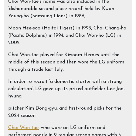
Choi Won-tae’s name was also included in the
‘dishonorable second place record’ held by Kwon
Young-ho (Samsung Lions) in 1986,
Moon Hee-soo (Haitai Tigers) in 1993, Choi Chang-ho
(Pacific Dolphins) in 1994, and Choi Won-ho (LG) in
2002.
Choi Won-tae played for Kiwoom Heroes until the
middle of this season and then wore the LG uniform
through a trade last July.
In order to recruit ‘a domestic starter with a strong
calculation’, LG gave up its prized outfielder Lee Joo-
hyung,
pitcher Kim Dong-gyu, and first-round picks for the
2024 season.
Choi Won-tae
, who wore an LG uniform and
performed poorly in 9 regular season games with 3