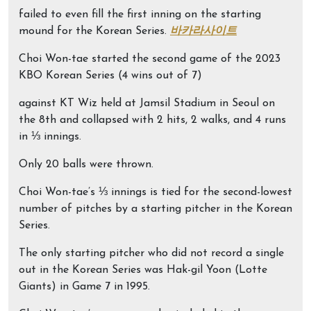
failed to even fill the first inning on the starting
mound for the Korean Series.
바카라사이트
Choi Won-tae started the second game of the 2023
KBO Korean Series (4 wins out of 7)
against KT Wiz held at Jamsil Stadium in Seoul on
the 8th and collapsed with 2 hits, 2 walks, and 4 runs
in ⅓ innings.
Only 20 balls were thrown.
Choi Won-tae’s ⅓ innings is tied for the second-lowest
number of pitches by a starting pitcher in the Korean
Series.
The only starting pitcher who did not record a single
out in the Korean Series was Hak-gil Yoon (Lotte
Giants) in Game 7 in 1995.