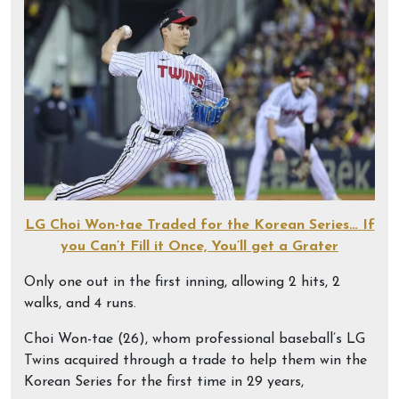
LG Choi Won-tae Traded for the Korean Series… If
you Can’t Fill it Once, You’ll get a Grater
Only one out in the first inning, allowing 2 hits, 2
walks, and 4 runs.
Choi Won-tae (26), whom professional baseball’s LG
Twins acquired through a trade to help them win the
Korean Series for the first time in 29 years,