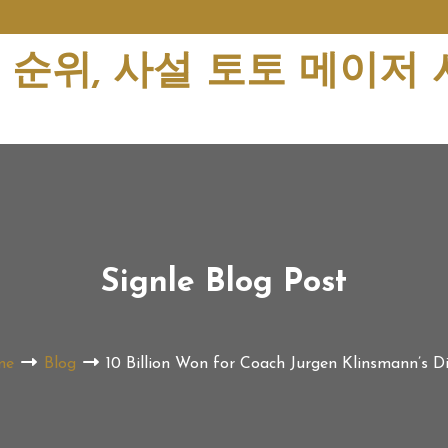
순위, 사설 토토 메이저
Signle Blog Post
me
Blog
10 Billion Won for Coach Jurgen Klinsmann’s D