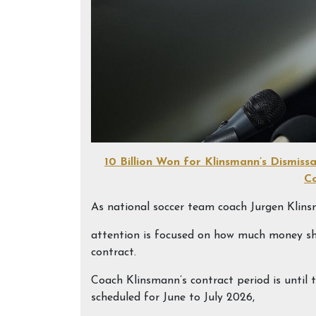
10 Billion Won for Klinsmann’s Dismis
Co
As national soccer team coach Jurgen Klin
attention is focused on how much money sho
contract.
Coach Klinsmann’s contract period is until
scheduled for June to July 2026,