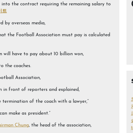
 into the contract requiring the remaining salary to
이트
ed by overseas media,
hat the Football Association must pay is calculated
n will have to pay about 10 billion won,
to the coaches.
otball Association,
 in front of reporters and explained,
he termination of the coach with a lawyer,”
I can make as president.”
airman Chung
, the head of the association,