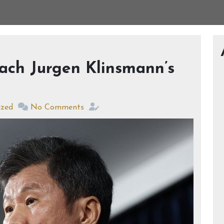
oach Jurgen Klinsmann’s
ized
No Comments