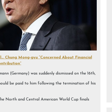
sal… Chung Mong-gyu “Concerned About Financial
ntribution”
smann (Germany) was suddenly dismissed on the 16th,
uld be paid to him following the termination of his
 the North and Central American World Cup finals