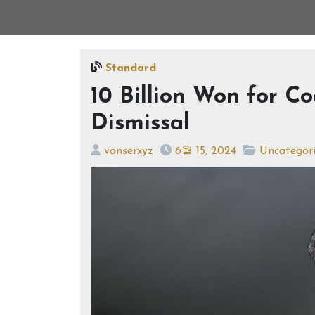
Standard
10 Billion Won for C
Dismissal
vonserxyz
6월 15, 2024
Uncategor