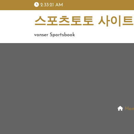
skip
2:33:22 AM
to
content
스포츠토토 사이트 
vonser Sportsbook
Ho