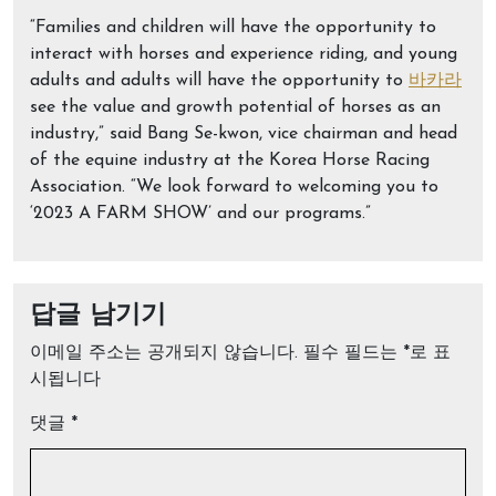
“Families and children will have the opportunity to
interact with horses and experience riding, and young
adults and adults will have the opportunity to
바카라
see the value and growth potential of horses as an
industry,” said Bang Se-kwon, vice chairman and head
of the equine industry at the Korea Horse Racing
Association. “We look forward to welcoming you to
‘2023 A FARM SHOW’ and our programs.”
답글 남기기
이메일 주소는 공개되지 않습니다.
필수 필드는
*
로 표
시됩니다
댓글
*