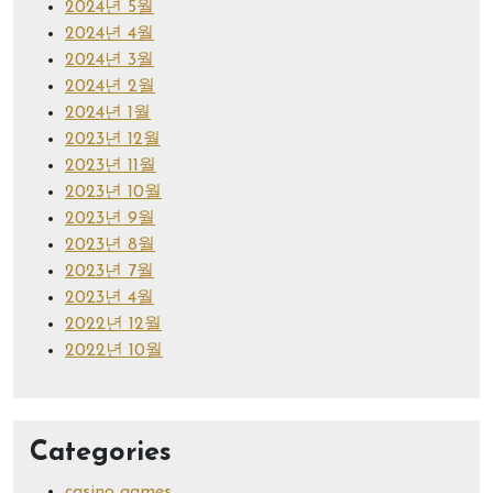
2024년 5월
2024년 4월
2024년 3월
2024년 2월
2024년 1월
2023년 12월
2023년 11월
2023년 10월
2023년 9월
2023년 8월
2023년 7월
2023년 4월
2022년 12월
2022년 10월
Categories
casino games