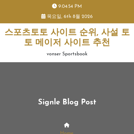
skip
9:04:54 PM
to
목요일, 6th 8월 2026
content
스포츠토토 사이트 순위, 사설 토
토 메이저 사이트 추천
vonser Sportsbook
Signle Blog Post
Home