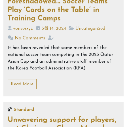
Foreshadowed… Soccer Teams
Play ‘Cards on the Table’ in
Training Camps
vonserxyz
3월 14, 2024
Uncategorized
No Comments
It has been revealed that some members of the
national soccer team competing in the 2023 Qatar
Asian Cup and an administrative staff member of
the Korea Football Association (KFA)
Read More
Standard
Unwavering support for players,