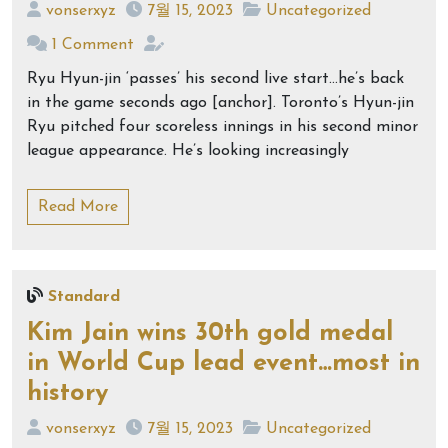
vonserxyz
7월 15, 2023
Uncategorized
1 Comment
Ryu Hyun-jin ‘passes’ his second live start…he’s back
in the game seconds ago [anchor]. Toronto’s Hyun-jin
Ryu pitched four scoreless innings in his second minor
league appearance. He’s looking increasingly
Read More
Standard
Kim Jain wins 30th gold medal
in World Cup lead event…most in
history
vonserxyz
7월 15, 2023
Uncategorized