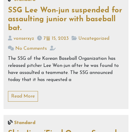
SSG Lee Won-jun suspended for
assaulting junior with baseball
bat.
vonserxyz
7월 15, 2023
Uncategorized
No Comments
The SSG of the Korean Baseball Organization has
released pitcher Lee Won-jun after he was found to
have assaulted a teammate. The SSG announced
today that it has requested a
Read More
Standard