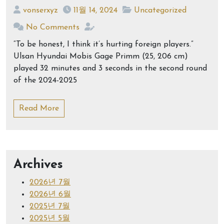
vonserxyz
11월 14, 2024
Uncategorized
No Comments
“To be honest, I think it’s hurting foreign players.”
Ulsan Hyundai Mobis Gage Primm (25, 206 cm)
played 32 minutes and 3 seconds in the second round
of the 2024-2025
Read More
Archives
2026년 7월
2026년 6월
2025년 7월
2025년 5월