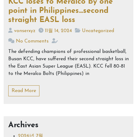
KCC loses to Meralco by one
point in Philippines…second
straight EASL loss
vonserxyz
11월 14, 2024
Uncategorized
No Comments
The defending champions of professional basketball,
Busan KCC, have suffered their second straight loss in
the East Asian Super League (EASL). KCC fell 80-81
to the Meralco Bolts (Philippines) in
Read More
Archives
2026년 7월