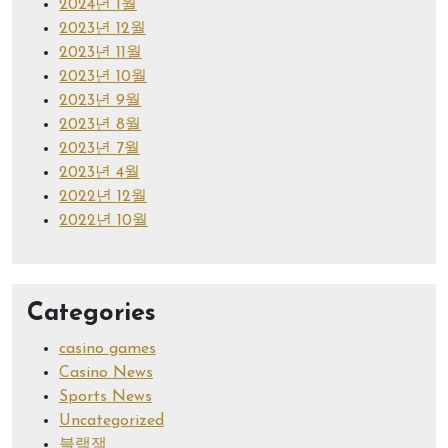
2024년 1월
2023년 12월
2023년 11월
2023년 10월
2023년 9월
2023년 8월
2023년 7월
2023년 4월
2022년 12월
2022년 10월
Categories
casino games
Casino News
Sports News
Uncategorized
블랙잭