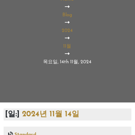
Blog
2024
11월
목요일, 14th 11월, 2024
[일:]
2024년 11월 14일
Standard