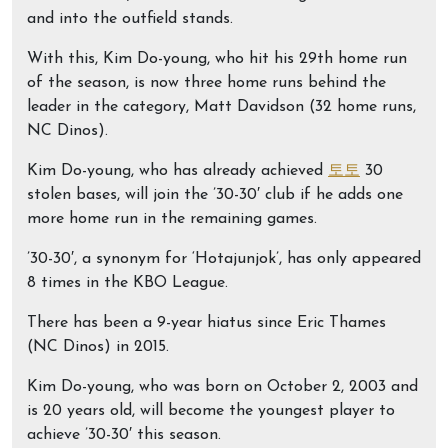
and into the outfield stands.
With this, Kim Do-young, who hit his 29th home run
of the season, is now three home runs behind the
leader in the category, Matt Davidson (32 home runs,
NC Dinos).
Kim Do-young, who has already achieved
토토
30
stolen bases, will join the ’30-30′ club if he adds one
more home run in the remaining games.
’30-30′, a synonym for ‘Hotajunjok’, has only appeared
8 times in the KBO League.
There has been a 9-year hiatus since Eric Thames
(NC Dinos) in 2015.
Kim Do-young, who was born on October 2, 2003 and
is 20 years old, will become the youngest player to
achieve ’30-30′ this season.