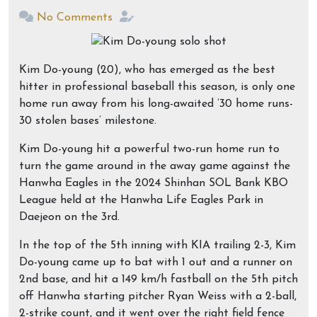
No Comments
Kim Do-young (20), who has emerged as the best
hitter in professional baseball this season, is only one
home run away from his long-awaited ’30 home runs-
30 stolen bases’ milestone.
Kim Do-young hit a powerful two-run home run to
turn the game around in the away game against the
Hanwha Eagles in the 2024 Shinhan SOL Bank KBO
League held at the Hanwha Life Eagles Park in
Daejeon on the 3rd.
In the top of the 5th inning with KIA trailing 2-3, Kim
Do-young came up to bat with 1 out and a runner on
2nd base, and hit a 149 km/h fastball on the 5th pitch
off Hanwha starting pitcher Ryan Weiss with a 2-ball,
2-strike count, and it went over the right field fence