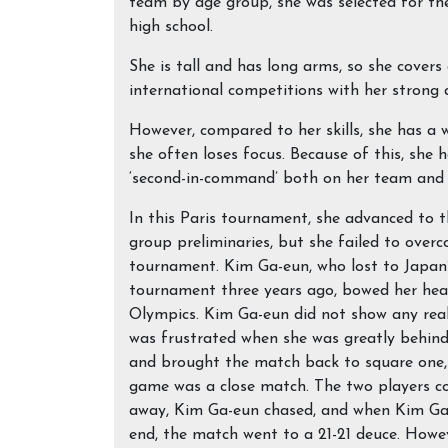
team by age group, she was selected for the 
high school.
She is tall and has long arms, so she covers
international competitions with her strong a
However, compared to her skills, she has a 
she often loses focus. Because of this, she 
‘second-in-command’ both on her team and 
In this Paris tournament, she advanced to t
group preliminaries, but she failed to overc
tournament. Kim Ga-eun, who lost to Japan
tournament three years ago, bowed her head
Olympics. Kim Ga-eun did not show any real 
was frustrated when she was greatly behind
and brought the match back to square one, p
game was a close match. The two players c
away, Kim Ga-eun chased, and when Kim Ga-e
end, the match went to a 21-21 deuce. Howev