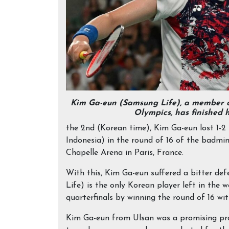
Kim Ga-eun (Samsung Life), a member o
Olympics, has finished h
the 2nd (Korean time), Kim Ga-eun lost 1-2 
Indonesia) in the round of 16 of the badmi
Chapelle Arena in Paris, France.
With this, Kim Ga-eun suffered a bitter de
Life) is the only Korean player left in the
quarterfinals by winning the round of 16 wit
Kim Ga-eun from Ulsan was a promising pros