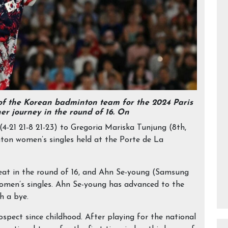
f the Korean badminton team for the 2024 Paris
er journey in the round of 16. On
(4-21 21-8 21-23) to Gregoria Mariska Tunjung (8th,
nton women’s singles held at the Porte de La
feat in the round of 16, and Ahn Se-young (Samsung
 women’s singles. Ahn Se-young has advanced to the
h a bye.
pect since childhood. After playing for the national