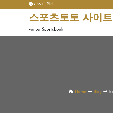
skip
6:59:16 PM
to
content
스포츠토토 사이트 
vonser Sportsbook
Home
Blog
B