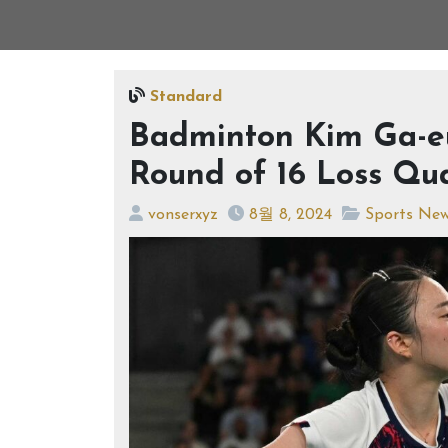
Standard
Badminton Kim Ga-eu
Round of 16 Loss Qua
vonserxyz
8월 8, 2024
Sports Ne