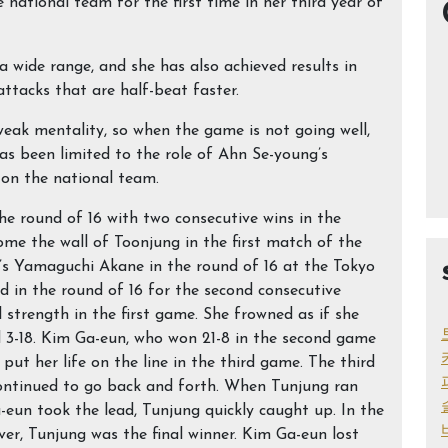
national team for the first time in her third year of
 a wide range, and she has also achieved results in
ttacks that are half-beat faster.
weak mentality, so when the game is not going well,
has been limited to the role of Ahn Se-young’s
on the national team.
he round of 16 with two consecutive wins in the
ome the wall of Toonjung in the first match of the
’s Yamaguchi Akane in the round of 16 at the Tokyo
 in the round of 16 for the second consecutive
strength in the first game. She frowned as if she
 3-18. Kim Ga-eun, who won 21-8 in the second game
ut her life on the line in the third game. The third
ontinued to go back and forth. When Tunjung ran
un took the lead, Tunjung quickly caught up. In the
er, Tunjung was the final winner. Kim Ga-eun lost