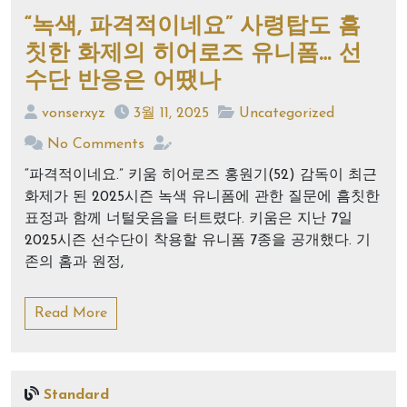
“녹색, 파격적이네요” 사령탑도 흠
칫한 화제의 히어로즈 유니폼… 선
수단 반응은 어땠나
vonserxyz
3월 11, 2025
Uncategorized
No Comments
“파격적이네요.” 키움 히어로즈 홍원기(52) 감독이 최근
화제가 된 2025시즌 녹색 유니폼에 관한 질문에 흠칫한
표정과 함께 너털웃음을 터트렸다. 키움은 지난 7일
2025시즌 선수단이 착용할 유니폼 7종을 공개했다. 기
존의 홈과 원정,
Read More
Standard