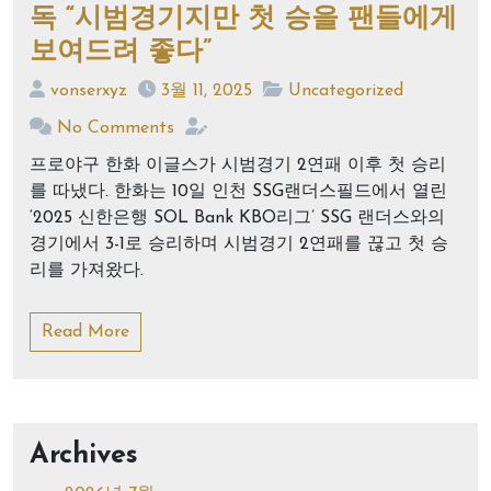
독 “시범경기지만 첫 승을 팬들에게
보여드려 좋다”
vonserxyz
3월 11, 2025
Uncategorized
No Comments
프로야구 한화 이글스가 시범경기 2연패 이후 첫 승리
를 따냈다. 한화는 10일 인천 SSG랜더스필드에서 열린
‘2025 신한은행 SOL Bank KBO리그’ SSG 랜더스와의
경기에서 3-1로 승리하며 시범경기 2연패를 끊고 첫 승
리를 가져왔다.
Read More
Archives