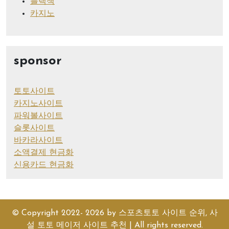
블랙잭
카지노
sponsor
토토사이트
카지노사이트
파워볼사이트
슬롯사이트
바카라사이트
소액결제 현금화
신용카드 현금화
© Copyright 2022- 2026 by
스포츠토토 사이트 순위, 사
설 토토 메이저 사이트 추천
| All rights reserved.