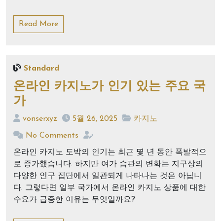
Read More
Standard
온라인 카지노가 인기 있는 주요 국
가
vonserxyz
5월 26, 2025
카지노
No Comments
온라인 카지노 도박의 인기는 최근 몇 년 동안 폭발적으
로 증가했습니다. 하지만 여가 습관의 변화는 지구상의
다양한 인구 집단에서 일관되게 나타나는 것은 아닙니
다. 그렇다면 일부 국가에서 온라인 카지노 상품에 대한
수요가 급증한 이유는 무엇일까요?