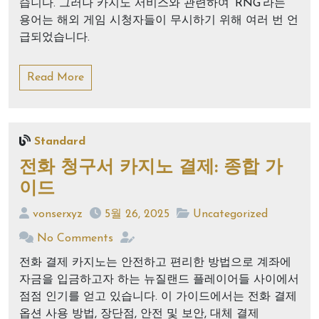
습니다. 그러나 카지노 서비스와 관련하여 ‘RNG’라는
용어는 해외 게임 시청자들이 무시하기 위해 여러 번 언
급되었습니다.
Read More
Standard
전화 청구서 카지노 결제: 종합 가
이드
vonserxyz
5월 26, 2025
Uncategorized
No Comments
전화 결제 카지노는 안전하고 편리한 방법으로 계좌에
자금을 입금하고자 하는 뉴질랜드 플레이어들 사이에서
점점 인기를 얻고 있습니다. 이 가이드에서는 전화 결제
옵션 사용 방법, 장단점, 안전 및 보안, 대체 결제