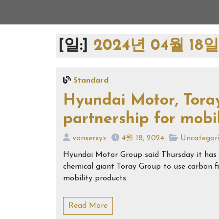
[일:]
2024년 04월 18일
Standard
Hyundai Motor, Toray
partnership for mobil
vonserxyz
4월 18, 2024
Uncategor
Hyundai Motor Group said Thursday it has 
chemical giant Toray Group to use carbon fi
mobility products.
Read More