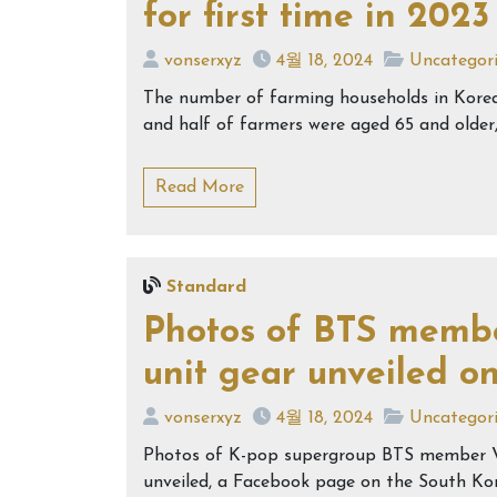
for first time in 2023
vonserxyz
4월 18, 2024
Uncategor
The number of farming households in Korea f
and half of farmers were aged 65 and older
Read More
Standard
Photos of BTS membe
unit gear unveiled o
vonserxyz
4월 18, 2024
Uncategor
Photos of K-pop supergroup BTS member V i
unveiled, a Facebook page on the South Ko