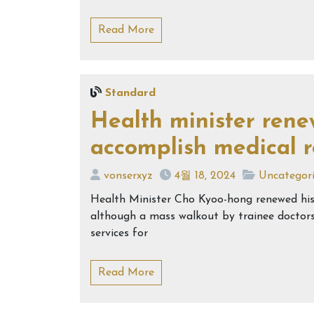
Read More
Standard
Health minister ren
accomplish medical 
vonserxyz
4월 18, 2024
Uncategor
Health Minister Cho Kyoo-hong renewed his
although a mass walkout by trainee doctors 
services for
Read More