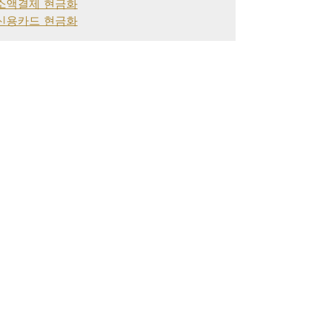
소액결제 현금화
신용카드 현금화