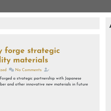
 forge strategic
ity materials
ized
No Comments
forged a strategic partnership with Japanese
ber and other innovative new materials in future