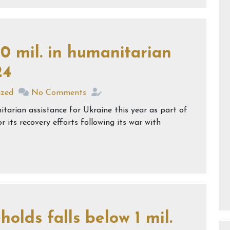
0 mil. in humanitarian
24
ized
No Comments
itarian assistance for Ukraine this year as part of
r its recovery efforts following its war with
olds falls below 1 mil.