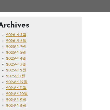
Archives
2026년 7월
2026년 6월
2025년 7월
2025년 5월
2025년 4월
2025년 3월
2025년 2월
2025년 1월
2024년 12월
2024년 11월
2024년 10월
2024년 9월
2024년 8월