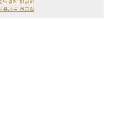
소액결제 현금화
신용카드 현금화