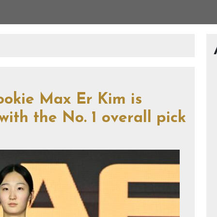
ookie Max Er Kim is
ith the No. 1 overall pick