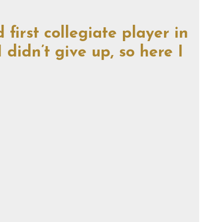
first collegiate player in
I didn’t give up, so here I