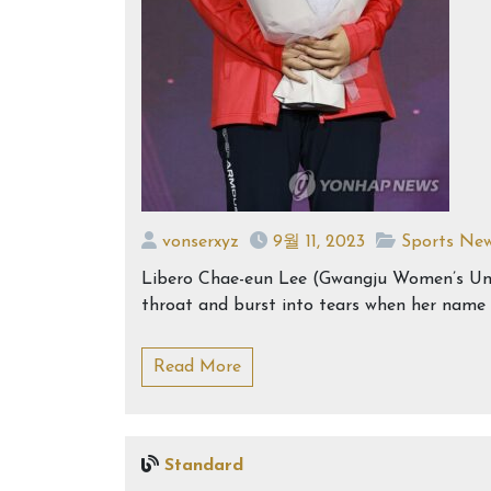
vonserxyz
9월 11, 2023
Sports Ne
Libero Chae-eun Lee (Gwangju Women’s Univ
throat and burst into tears when her name
Read More
Standard