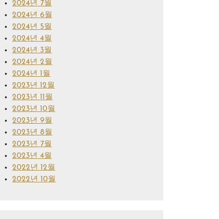
2024년 7월
2024년 6월
2024년 5월
2024년 4월
2024년 3월
2024년 2월
2024년 1월
2023년 12월
2023년 11월
2023년 10월
2023년 9월
2023년 8월
2023년 7월
2023년 4월
2022년 12월
2022년 10월