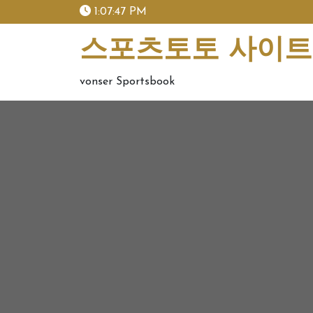
skip
1:07:48 PM
to
content
스포츠토토 사이트 
vonser Sportsbook