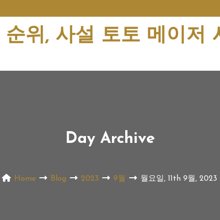
순위, 사설 토토 메이저
Day Archive
Home
Blog
2023
9월
월요일, 11th 9월, 2023