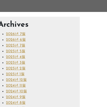
Archives
2026년 7월
2026년 6월
2025년 7월
2025년 5월
2025년 4월
2025년 3월
2025년 2월
2025년 1월
2024년 12월
2024년 11월
2024년 10월
2024년 9월
2024년 8월