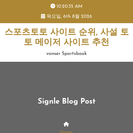
skip
10:20:35 AM
to
목요일, 6th 8월 2026
content
스포츠토토 사이트 순위, 사설 토
토 메이저 사이트 추천
vonser Sportsbook
Signle Blog Post
Home