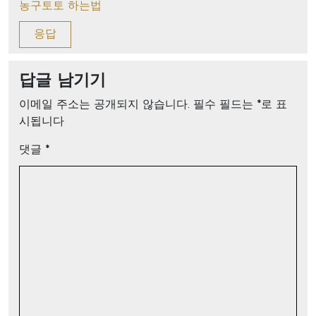
농구토토 하는법
응답
답글 남기기
이메일 주소는 공개되지 않습니다.
필수 필드는
*
로 표
시됩니다
댓글
*