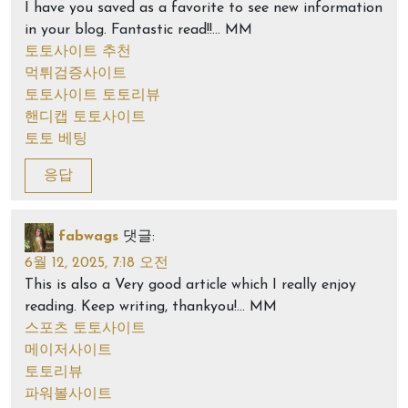
I have you saved as a favorite to see new information
in your blog. Fantastic read!!… MM
토토사이트 추천
먹튀검증사이트
토토사이트 토토리뷰
핸디캡 토토사이트
토토 베팅
응답
fabwags
댓글:
6월 12, 2025, 7:18 오전
This is also a Very good article which I really enjoy
reading. Keep writing, thankyou!… MM
스포츠 토토사이트
메이저사이트
토토리뷰
파워볼사이트