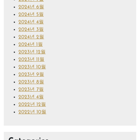
2024년 6월
2024년 5월
2024년 4월
2024년 3월
2024년 2월
2024년 1월
2023년 12월
2023년 11월
2023년 10월
2023년 9월
2023년 8월
2023년 7월
2023년 4월
2022년 12월
2022년 10월