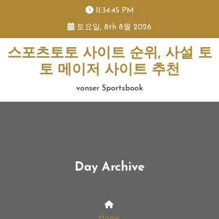
skip
11:34:45 PM
to
토요일, 8th 8월 2026
content
스포츠토토 사이트 순위, 사설 토
토 메이저 사이트 추천
vonser Sportsbook
Day Archive
Home