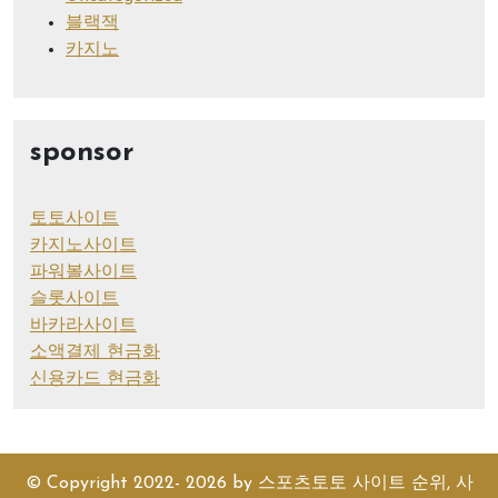
블랙잭
카지노
sponsor
토토사이트
카지노사이트
파워볼사이트
슬롯사이트
바카라사이트
소액결제 현금화
신용카드 현금화
© Copyright 2022- 2026 by
스포츠토토 사이트 순위, 사