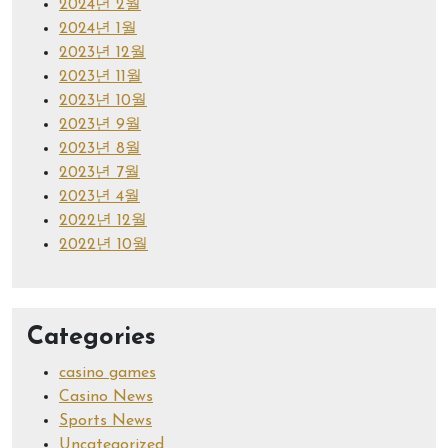
2024년 2월
2024년 1월
2023년 12월
2023년 11월
2023년 10월
2023년 9월
2023년 8월
2023년 7월
2023년 4월
2022년 12월
2022년 10월
Categories
casino games
Casino News
Sports News
Uncategorized