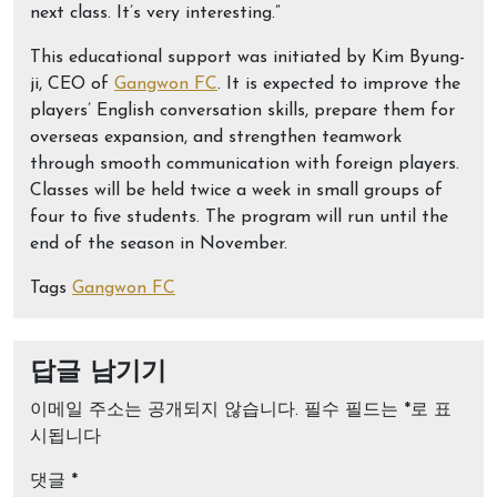
next class. It’s very interesting.”
This educational support was initiated by Kim Byung-
ji, CEO of
Gangwon FC
. It is expected to improve the
players’ English conversation skills, prepare them for
overseas expansion, and strengthen teamwork
through smooth communication with foreign players.
Classes will be held twice a week in small groups of
four to five students. The program will run until the
end of the season in November.
Tags
Gangwon FC
답글 남기기
이메일 주소는 공개되지 않습니다.
필수 필드는
*
로 표
시됩니다
댓글
*