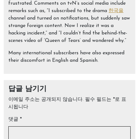
frustrated. Comments on tvN’s social media include
remarks such as, “I subscribed to the drama
한국을
channel and turned on notifications, but suddenly saw
strange foreign content. Now I realize it was a
hacking incident,” and “I couldn’t find the behind-the-
scenes video of ‘Queen of Tears’ and wondered why.”
Many international subscribers have also expressed
their discomfort in English and Spanish.
답글 남기기
이메일 주소는 공개되지 않습니다.
필수 필드는
*
로 표
시됩니다
댓글
*