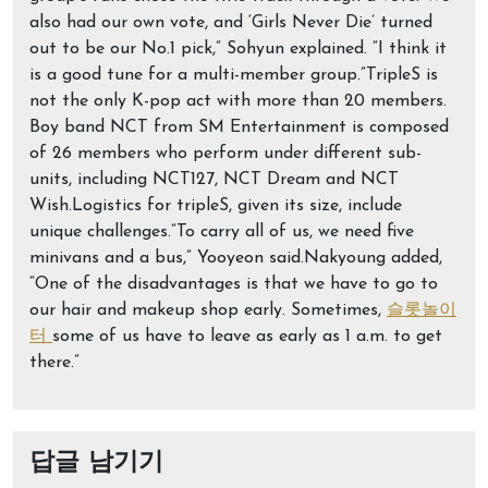
also had our own vote, and ‘Girls Never Die’ turned
out to be our No.1 pick,” Sohyun explained. “I think it
is a good tune for a multi-member group.”TripleS is
not the only K-pop act with more than 20 members.
Boy band NCT from SM Entertainment is composed
of 26 members who perform under different sub-
units, including NCT127, NCT Dream and NCT
Wish.Logistics for tripleS, given its size, include
unique challenges.”To carry all of us, we need five
minivans and a bus,” Yooyeon said.Nakyoung added,
“One of the disadvantages is that we have to go to
our hair and makeup shop early. Sometimes,
슬롯놀이
터
some of us have to leave as early as 1 a.m. to get
there.”
답글 남기기