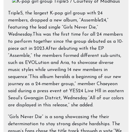
TripleS, the largest K-pop girl group with 24
members, dropped a new album, “Assemble24,”
featuring the lead single “Girls Never Die,”
Wednesday.This was the first time for all 24 members
to perform together since the group debuted as a 10-
piece act in 2023.After debuting with the EP
“Assemble,” the members formed different sub-units,
such as EVOLution and Aria, to showcase diverse
music styles while unveiling 14 new members in
sequence.”This album heralds a beginning of our new
journey as a 24-member group,” member Chaeyeon
said during a press event at YES24 Live Hll in eastern
Seoul’s Gwangjin District, Wednesday.”All of our colors
are displayed in this release,” she added.
“Girls Never Die” is a song showcasing the their
determination to stay strong despite hardships. The
group’s fans chose the title track through a vote.”We