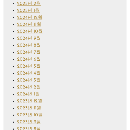
2025년 2월
2025년 1월
2024년 12월
2024년 11월
2024년 10월
2024년 9월
2024년 8월
2024년 7월
2024년 6월
2024년 5월
2024년 4월
2024년 3월
2024년 2월
2024년 1월
2023년 12월
2023년 11월
2023년 10월
2023년 9월
2023년 8월