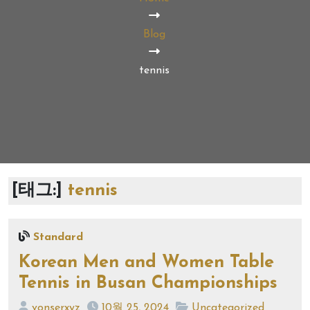
Blog
tennis
[태그:]
tennis
Standard
Korean Men and Women Table
Tennis in Busan Championships
vonserxyz
10월 25, 2024
Uncategorized