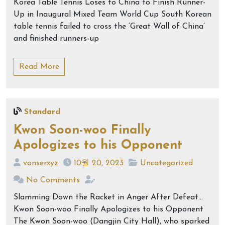
Korea Table Tennis Loses to China to Finish Runner-
Up in Inaugural Mixed Team World Cup South Korean
table tennis failed to cross the ‘Great Wall of China’
and finished runners-up
Read More
Standard
Kwon Soon-woo Finally
Apologizes to his Opponent
vonserxyz
10월 20, 2023
Uncategorized
No Comments
Slamming Down the Racket in Anger After Defeat…
Kwon Soon-woo Finally Apologizes to his Opponent
The Kwon Soon-woo (Dangjin City Hall), who sparked