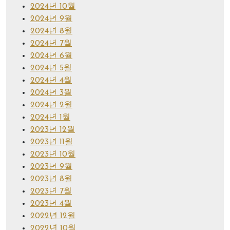
2024년 10월
2024년 9월
2024년 8월
2024년 7월
2024년 6월
2024년 5월
2024년 4월
2024년 3월
2024년 2월
2024년 1월
2023년 12월
2023년 11월
2023년 10월
2023년 9월
2023년 8월
2023년 7월
2023년 4월
2022년 12월
2022년 10월