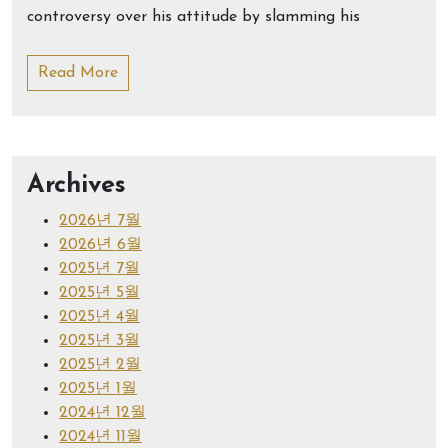
controversy over his attitude by slamming his
Read More
Archives
2026년 7월
2026년 6월
2025년 7월
2025년 5월
2025년 4월
2025년 3월
2025년 2월
2025년 1월
2024년 12월
2024년 11월