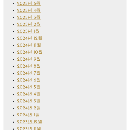
2025년 5월
2025년 4월
2025년 3월
2025년 2월
2025년 1월
2024년 12월
2024년 11월
2024년 10월
2024년 9월
2024년 8월
2024년 7월
2024년 6월
2024년 5월
2024년 4월
2024년 3월
2024년 2월
2024년 1월
2023년 12월
2023년 11월