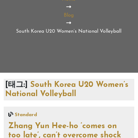
Blog
South Korea U20 Women’s National Volleyball
[태그:]
South Korea U20 Women’s
National Volleyball
Standard
Zhang Yun Hee-ho ‘comes on
too late’, can’t overcome shock