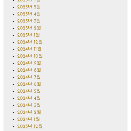
2025년 7월
2025년 5월
2025년 4월
2025년 3월
2025년 2월
2025년 1월
2024년 12월
2024년 11월
2024년 10월
2024년 9월
2024년 8월
2024년 7월
2024년 6월
2024년 5월
2024년 4월
2024년 3월
2024년 2월
2024년 1월
2023년 12월