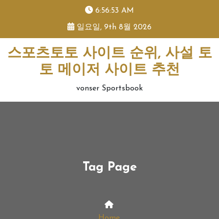
skip
6:56:53 AM
to
일요일, 9th 8월 2026
content
스포츠토토 사이트 순위, 사설 토
토 메이저 사이트 추천
vonser Sportsbook
Tag Page
Home