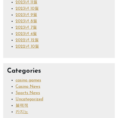
2023년 11월
2023년 10월
2023년 9월
2023년 8월
2023년 7월
2023년 4월
2022년 12월
2022년 10월
Categories
casino games
Casino News
Sports News
Uncategorized
블랙잭
카지노