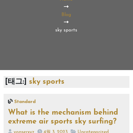
Blog
sky sports
[태그:]
sky sports
Standard
What is the mechanism behind
extreme air sports sky surfing?
vonserxyz
4월 3, 2023
Uncategorized