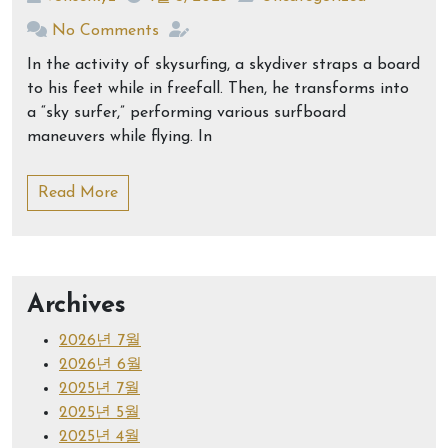
No Comments
In the activity of skysurfing, a skydiver straps a board
to his feet while in freefall. Then, he transforms into
a “sky surfer,” performing various surfboard
maneuvers while flying. In
Read More
Archives
2026년 7월
2026년 6월
2025년 7월
2025년 5월
2025년 4월