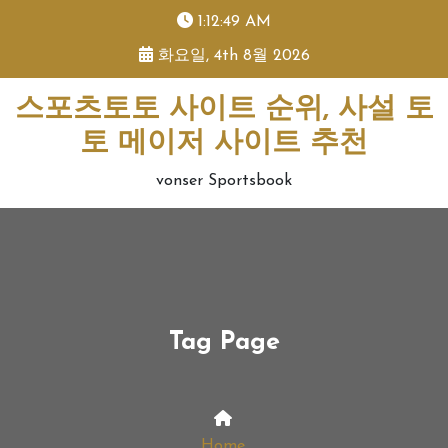
skip
1:12:49 AM
to
화요일, 4th 8월 2026
content
스포츠토토 사이트 순위, 사설 토
토 메이저 사이트 추천
vonser Sportsbook
Tag Page
Home