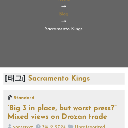
Blog
Sacramento Kings
[태그:]
Sacramento Kings
Standard
‘Big 3 in place, but worst press?”
Mixed views on Drozan trade
vonserxyz
7월 9, 2024
Uncategorized