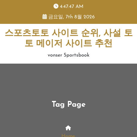
skip
4:47:47 AM
to
금요일, 7th 8월 2026
content
스포츠토토 사이트 순위, 사설 토
토 메이저 사이트 추천
vonser Sportsbook
Tag Page
Home