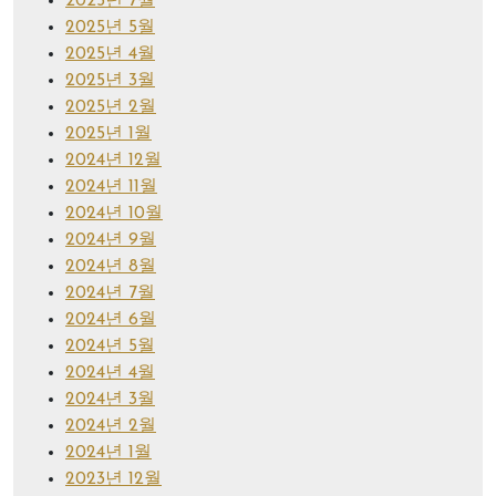
2025년 7월
2025년 5월
2025년 4월
2025년 3월
2025년 2월
2025년 1월
2024년 12월
2024년 11월
2024년 10월
2024년 9월
2024년 8월
2024년 7월
2024년 6월
2024년 5월
2024년 4월
2024년 3월
2024년 2월
2024년 1월
2023년 12월