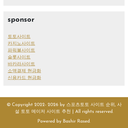
sponsor
토토사이트
카지노사이트
파워볼사이트
슬롯사이트
바카라사이트
소액결제 현금화
신용카드 현금화
© Copyright 2022- 2026 by
스포츠토토 사이트 순위, 사
설 토토 메이저 사이트 추천
| All rights reserved.
Powered by
Bashir Rased
.