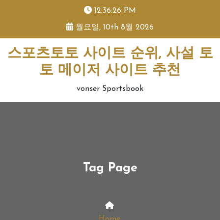
skip
12:36:27 PM
to
월요일, 10th 8월 2026
content
스포츠토토 사이트 순위, 사설 토
토 메이저 사이트 추천
vonser Sportsbook
Tag Page
Home