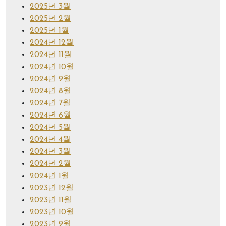
2025년 3월
2025년 2월
2025년 1월
2024년 12월
2024년 11월
2024년 10월
2024년 9월
2024년 8월
2024년 7월
2024년 6월
2024년 5월
2024년 4월
2024년 3월
2024년 2월
2024년 1월
2023년 12월
2023년 11월
2023년 10월
2023년 9월