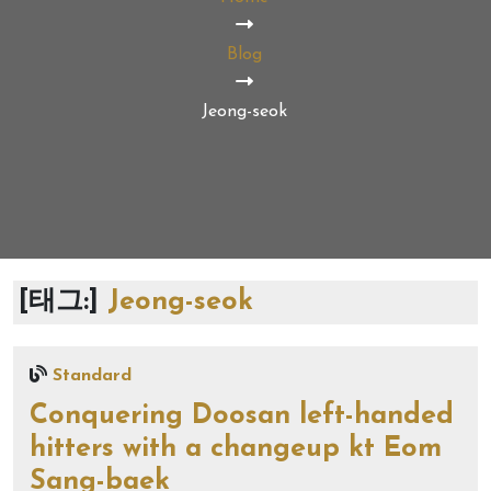
Blog
Jeong-seok
[태그:]
Jeong-seok
Standard
Conquering Doosan left-handed
hitters with a changeup kt Eom
Sang-baek