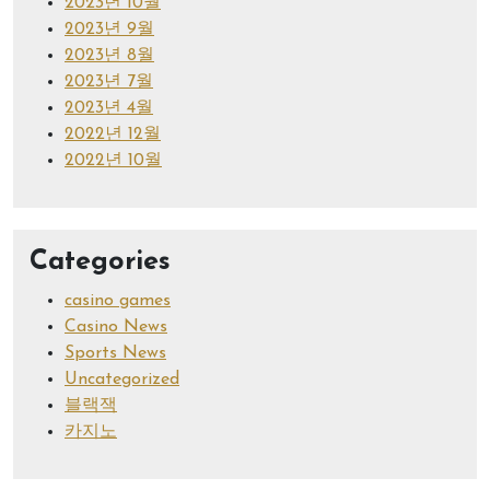
2023년 10월
2023년 9월
2023년 8월
2023년 7월
2023년 4월
2022년 12월
2022년 10월
Categories
casino games
Casino News
Sports News
Uncategorized
블랙잭
카지노