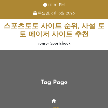
skip
1:11:30 PM
to
목요일, 6th 8월 2026
content
스포츠토토 사이트 순위, 사설 토
토 메이저 사이트 추천
vonser Sportsbook
Tag Page
Home