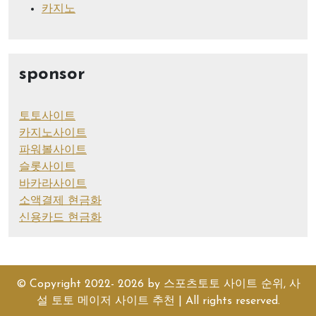
카지노
sponsor
토토사이트
카지노사이트
파워볼사이트
슬롯사이트
바카라사이트
소액결제 현금화
신용카드 현금화
© Copyright 2022- 2026 by
스포츠토토 사이트 순위, 사
설 토토 메이저 사이트 추천
| All rights reserved.