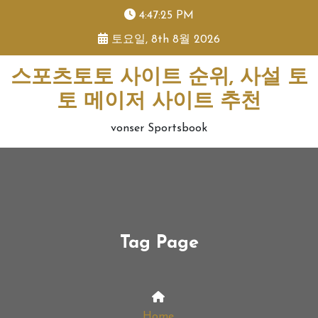
skip
4:47:26 PM
to
토요일, 8th 8월 2026
content
스포츠토토 사이트 순위, 사설 토
토 메이저 사이트 추천
vonser Sportsbook
Tag Page
Home