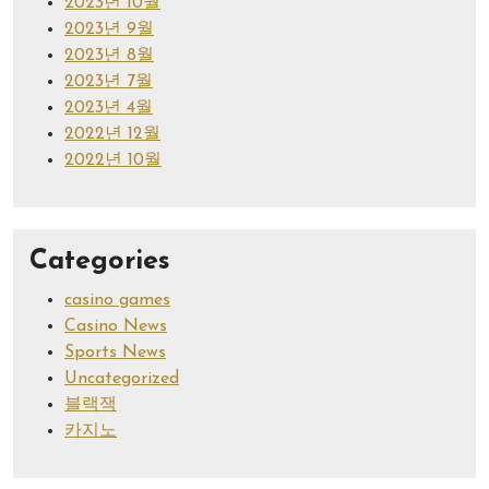
2023년 10월
2023년 9월
2023년 8월
2023년 7월
2023년 4월
2022년 12월
2022년 10월
Categories
casino games
Casino News
Sports News
Uncategorized
블랙잭
카지노