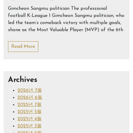
Gimcheon Sangmu politician The professional
football K-League 1 Gimcheon Sangmu politician, who
led the team’s comeback victory with multiple goals,
shone as the Most Valuable Player (MVP) of the 6th
Read More
Archives
2026년 7월
2026년 6월
2025년 7월
2025년 5월
2025년 4월
2025년 3월