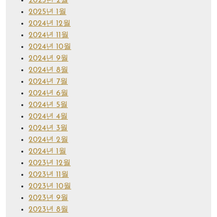
2025년 2월
2025년 1월
2024년 12월
2024년 11월
2024년 10월
2024년 9월
2024년 8월
2024년 7월
2024년 6월
2024년 5월
2024년 4월
2024년 3월
2024년 2월
2024년 1월
2023년 12월
2023년 11월
2023년 10월
2023년 9월
2023년 8월