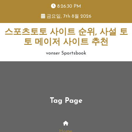
skip
8:26:30 PM
to
금요일, 7th 8월 2026
content
스포츠토토 사이트 순위, 사설 토
토 메이저 사이트 추천
vonser Sportsbook
Tag Page
Home