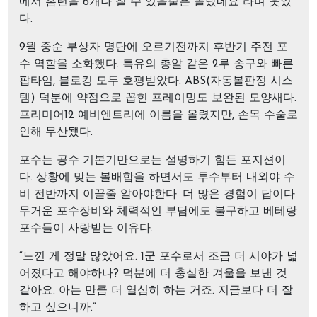
에서 홈런을 6개나 칠 수 있을줄은 몰랐네요”라며 웃었
다.
9월 중순 부상자 명단에 오르기전까지 후반기 주전 포
수 역할을 소화했다. 특유의 총알 같은 2루 송구와 빠른
팝타임, 블로킹 모두 호평받았다. ABS(자동볼판정 시스
템) 덕분에 약점으로 꼽힌 프레이밍도 보완된 모양새다.
프리미어12 예비엔트리에 이름을 올렸지만, 손목 수술로
인해 무산됐다.
포수는 공수 기본기만으로는 설명하기 힘든 포지션이
다. 상황에 맞는 볼배합을 하면서도 투수부터 내외야 수
비 전반까지 이끌줄 알아야한다. 더 많은 경험이 답이다.
무거운 포수장비와 체력적인 부담에도 불구하고 베테랑
포수들이 사랑받는 이유다.
“느낀 게 정말 많았어요. 1군 포수로서 조금 더 시야가 넓
어졌다고 해야하나? 덕분에 더 충실한 겨울을 보낸 것
같아요. 아는 만큼 더 열심히 하는 거죠. 지금보다 더 잘
하고 싶으니까.”