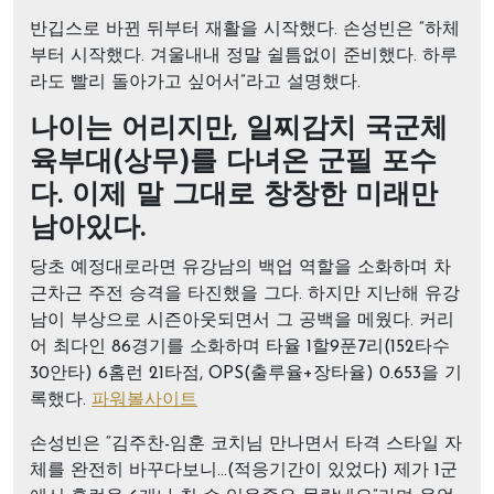
반깁스로 바뀐 뒤부터 재활을 시작했다. 손성빈은 “하체
부터 시작했다. 겨울내내 정말 쉴틈없이 준비했다. 하루
라도 빨리 돌아가고 싶어서”라고 설명했다.
나이는 어리지만, 일찌감치 국군체
육부대(상무)를 다녀온 군필 포수
다. 이제 말 그대로 창창한 미래만
남아있다.
당초 예정대로라면 유강남의 백업 역할을 소화하며 차
근차근 주전 승격을 타진했을 그다. 하지만 지난해 유강
남이 부상으로 시즌아웃되면서 그 공백을 메웠다. 커리
어 최다인 86경기를 소화하며 타율 1할9푼7리(152타수
30안타) 6홈런 21타점, OPS(출루율+장타율) 0.653을 기
록했다.
파워볼사이트
손성빈은 “김주찬-임훈 코치님 만나면서 타격 스타일 자
체를 완전히 바꾸다보니…(적응기간이 있었다) 제가 1군