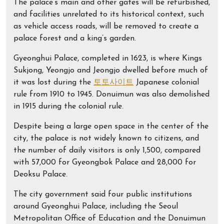
The palace’s main and other gates will be refurbished,
and facilities unrelated to its historical context, such
as vehicle access roads, will be removed to create a
palace forest and a king’s garden.
Gyeonghui Palace, completed in 1623, is where Kings
Sukjong, Yeongjo and Jeongjo dwelled before much of
it was lost during the
토토사이트
Japanese colonial
rule from 1910 to 1945. Donuimun was also demolished
in 1915 during the colonial rule.
Despite being a large open space in the center of the
city, the palace is not widely known to citizens, and
the number of daily visitors is only 1,500, compared
with 57,000 for Gyeongbok Palace and 28,000 for
Deoksu Palace.
The city government said four public institutions
around Gyeonghui Palace, including the Seoul
Metropolitan Office of Education and the Donuimun