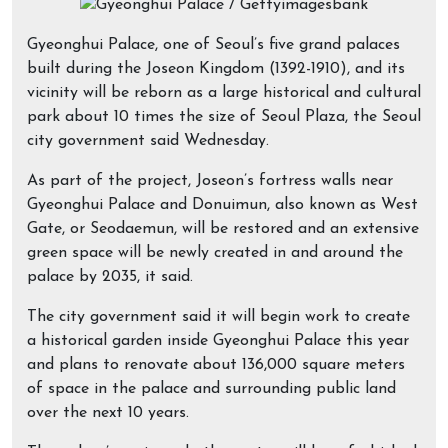
Gyeonghui Palace, one of Seoul’s five grand palaces
built during the Joseon Kingdom (1392-1910), and its
vicinity will be reborn as a large historical and cultural
park about 10 times the size of Seoul Plaza, the Seoul
city government said Wednesday.
As part of the project, Joseon’s fortress walls near
Gyeonghui Palace and Donuimun, also known as West
Gate, or Seodaemun, will be restored and an extensive
green space will be newly created in and around the
palace by 2035, it said.
The city government said it will begin work to create
a historical garden inside Gyeonghui Palace this year
and plans to renovate about 136,000 square meters
of space in the palace and surrounding public land
over the next 10 years.